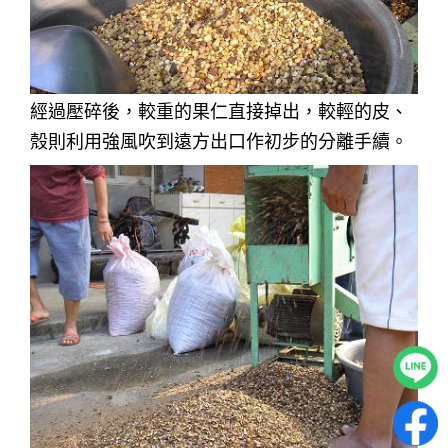
經過壓碎後，較重的果仁直接掉出，較輕的皮、
殼則利用強風吹到遠方出口作初步的分離手續。