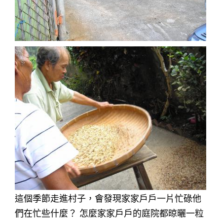
這個季節走進村子，會發現家家戶戶一片忙碌他
們在忙些什麼？ 怎麼家家戶戶的庭院都晾曬一粒