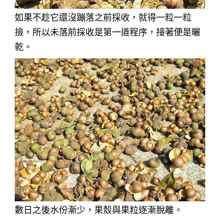
如果不趁它還沒蹦落之前採收，就得一粒一粒
撿，所以未落前採收是第一道程序，接著便是曬
乾。
數日之後水份漸少，果殼與果粒逐漸脫離。