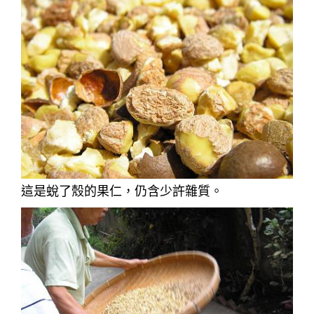
這是蛻了殼的果仁，仍含少許雜質。