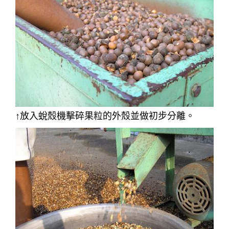
↑放入蛻殼機擊碎果粒的外殼並做初步分離。