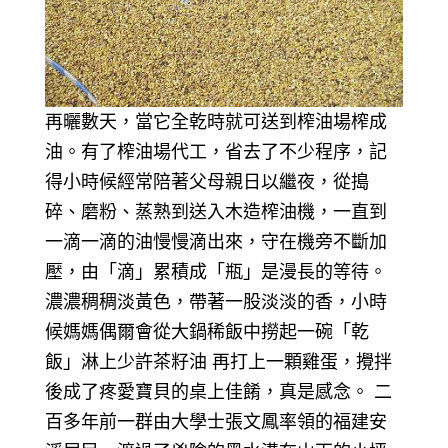
再曬數天，當它全乾時就可送到榨油場榨成
油。有了榨油場代工，省去了不少程序，記
得小時候經常陪著父母親日以繼夜，從搗
碎、磨粉、蒸熟到送入木造榨油機，一直到
一滴一滴的油慢慢滴出來，守在機旁不斷加
壓，由「滴」累積成「瓶」是漫長的等待。
濃濃稠稠淡黃色，帶著一股淡淡的香，小時
候媽媽偶爾會從大鍋稀飯中撈起一碗「乾
飯」淋上少許茶籽油 再打上一顆雞蛋，攪拌
後成了疼愛寶貝的桌上佳餚，真是感念。 二
百多年前一群由大學士張文鳳率領的福建安