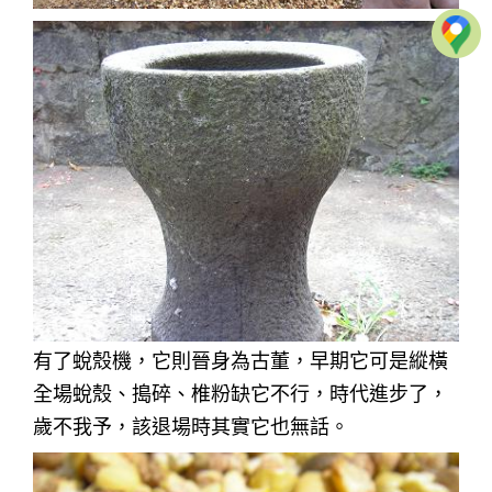
有了蛻殼機，它則晉身為古董，早期它可是縱橫
全場蛻殼、搗碎、椎粉缺它不行，時代進步了，
歲不我予，該退場時其實它也無話。