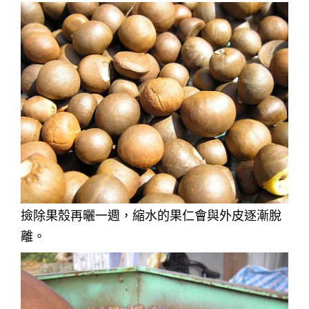
撿除果殼再曬一週，縮水的果仁會與外皮逐漸脫
離。