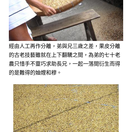
經由人工再作分離，弟與兄三歲之差，果皮分離
的古老技藝雖就在上下翻驣之間，為弟的七十老
農只惜手不靈巧求助長兄，一起一落間衍生而得
的是難得的妯娌和穆。