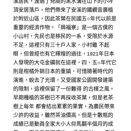
溪居民，渡過了兇險的黑水溝在山下的小坪
頂安居落戶，他們帶來了安溪的鐵觀音廣植
於附近山區，因此茶葉在民國五○年代以前是
重要的經濟作物。「興福寮」是一個古僕的
小山村，先民也是移民的一系，受限於水源
不足，這裡只有三十戶人家，小村雖 不起
眼，但曾經也有它輝煌的過往，1921年日本
人發現的大屯金礦就在這裡，四、五○年代它
則是柑橘外銷日本的重鎮，可惜隨著時代的
演進，蛻去了光環，又受國家公園開發建築
的限制，這裡保留了一份難得 的古樸之風。
早期種植的茶樹已不再採收茶葉，但是老茶
樹上每年 都會結出累累的果實，為農民帶來
少許的收益，雖然茶油價高，但是十數瓶的
成績已是動員全家大小人仰馬翻半個月的成