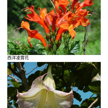
西洋凌霄花