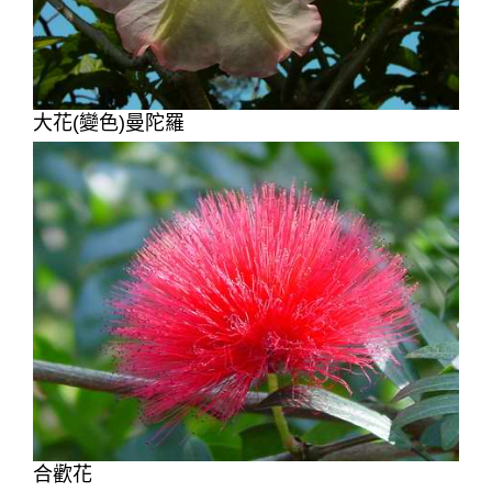
大花(變色)曼陀羅
合歡花