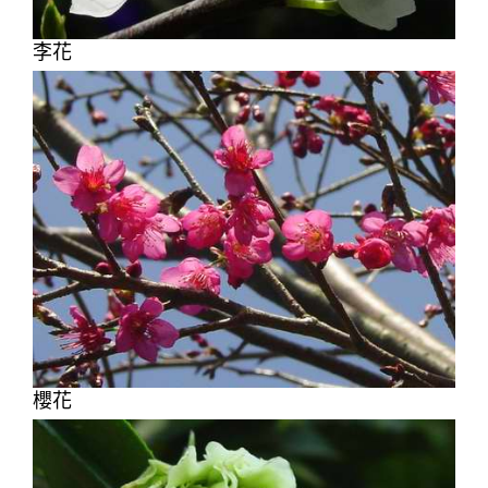
李花
櫻花