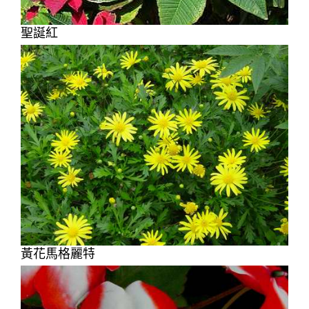
聖誕紅
黃花馬格麗特