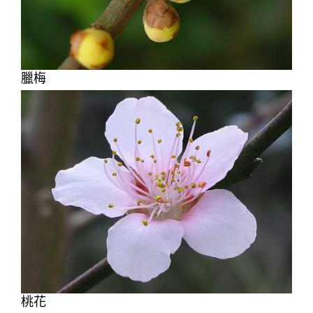
臘梅
桃花